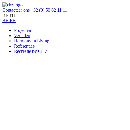
Contacteer ons
+32 (0) 50 62 11 11
BE-NL
BE-FR
Projecten
Verhalen
Harmony in Living
Referenties
Recreatie by CHZ
Projecten
Per bestemming
Per levensstijl
Alle projecten
Verhalen
Harmony in Living
Referenties