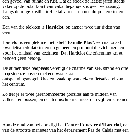
een gevoel van ruimte en rust. Dat de streek de laatste jaren steeds
vaker op de radar komt van vakantiegangers is geen verrassing.
Langs de ruige kustlijn tref je tal van charmante dorpen en steden
aan.
Een van die plekken is
Hardelot
, op amper twee uur rijden van
Gent.
Hardelot is een plek met het label “
Famille Plu
s”, een nationaal
kwaliteitsmerk dat steden en gemeenten promoot die zich inzetten
voor het onthaal van gezinnen. Dat Hardelot die erkenning krijgt,
behoeft geen betoog.
De authentieke badplaats verenigt de charme van zee, strand en drie
majestueuze bossen met een waaier aan
ontspanningsmogelijkheden, vaak op wandel- en fietsafstand van
het centrum.
Zo tref je er twee gerenommeerde golfsites aan te midden van
valleien en bossen, en een tennisclub met meer dan vijftien terreinen.
Aan de rand van het dorp ligt het
Centre Equestre d’Hardelot
, een
van de grootste maneges van het departement Pas-de-Calais met een