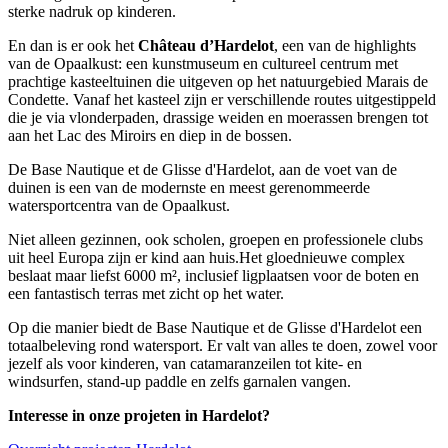
sterke nadruk op kinderen.
En dan is er ook het
Château d’Hardelot
, een van de highlights
van de Opaalkust: een kunstmuseum en cultureel centrum met
prachtige kasteeltuinen die uitgeven op het natuurgebied Marais de
Condette. Vanaf het kasteel zijn er verschillende routes uitgestippeld
die je via vlonderpaden, drassige weiden en moerassen brengen tot
aan het Lac des Miroirs en diep in de bossen.
De Base Nautique et de Glisse d'Hardelot, aan de voet van de
duinen is een van de modernste en meest gerenommeerde
watersportcentra van de Opaalkust.
Niet alleen gezinnen, ook scholen, groepen en professionele clubs
uit heel Europa zijn er kind aan huis.Het gloednieuwe complex
beslaat maar liefst 6000 m², inclusief ligplaatsen voor de boten en
een fantastisch terras met zicht op het water.
Op die manier biedt de Base Nautique et de Glisse d'Hardelot een
totaalbeleving rond watersport. Er valt van alles te doen, zowel voor
jezelf als voor kinderen, van catamaranzeilen tot kite- en
windsurfen, stand-up paddle en zelfs garnalen vangen.
Interesse in onze projeten in Hardelot?