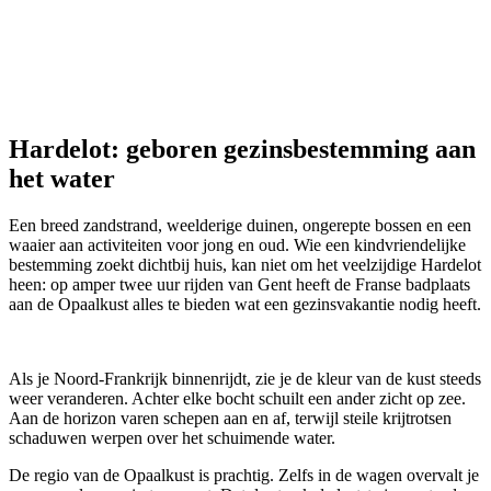
Ontdek onze andere recreatieve bezigheden naast de tennis en de
golf van Knokke.
Andere
Hardelot: geboren gezinsbestemming aan
het water
Een breed zandstrand, weelderige duinen, ongerepte bossen en een
waaier aan activiteiten voor jong en oud. Wie een kindvriendelijke
bestemming zoekt dichtbij huis, kan niet om het veelzijdige Hardelot
heen: op amper twee uur rijden van Gent heeft de Franse badplaats
aan de Opaalkust alles te bieden wat een gezinsvakantie nodig heeft.
Als je Noord-Frankrijk binnenrijdt, zie je de kleur van de kust steeds
weer veranderen. Achter elke bocht schuilt een ander zicht op zee.
Aan de horizon varen schepen aan en af, terwijl steile krijtrotsen
schaduwen werpen over het schuimende water.
De regio van de Opaalkust is prachtig. Zelfs in de wagen overvalt je